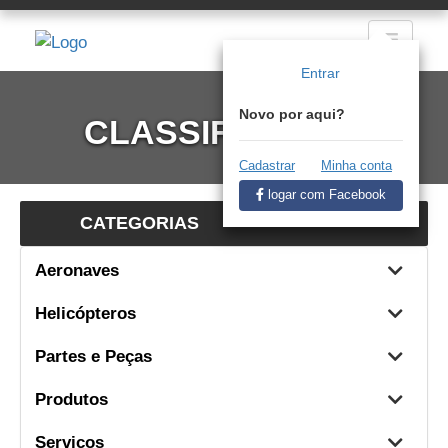
Entrar
Novo por aqui?
CLASSIFICADOS
Cadastrar
Minha conta
logar com Facebook
CATEGORIAS
Aeronaves
Helicópteros
Partes e Peças
Produtos
Serviços