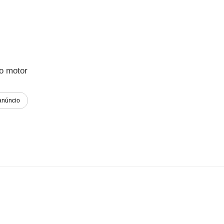
o motor
anúncio