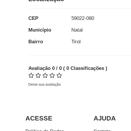
CEP
59022-080
Município
Natal
Bairro
Tirol
Avaliação
0
/ 0
(
0
Classificações
)
Deixe sua avaliação
ACESSE
AJUDA