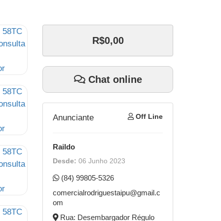
R$0,00
Chat online
Off Line
Anunciante
Raildo
Desde:
06 Junho 2023
(84) 99805-5326
comercialrodriguestaipu@gmail.c
om
Rua: Desembargador Régulo