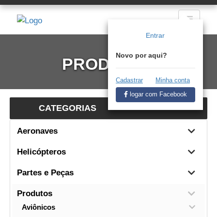
Entrar
Novo por aqui?
PRODUTOS
Cadastrar
Minha conta
logar com Facebook
CATEGORIAS
Aeronaves
Helicópteros
Partes e Peças
Produtos
Aviônicos