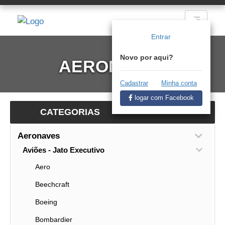
Entrar
Novo por aqui?
AERONAVES
Cadastrar
Minha conta
logar com Facebook
CATEGORIAS
Aeronaves
Aviões - Jato Executivo
Aero
Beechcraft
Boeing
Bombardier