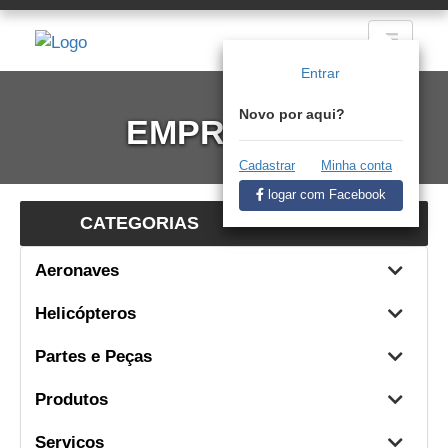
Entrar
Novo por aqui?
EMPREGOS
Cadastrar
Minha conta
logar com Facebook
CATEGORIAS
Aeronaves
Helicópteros
Partes e Peças
Produtos
Serviços