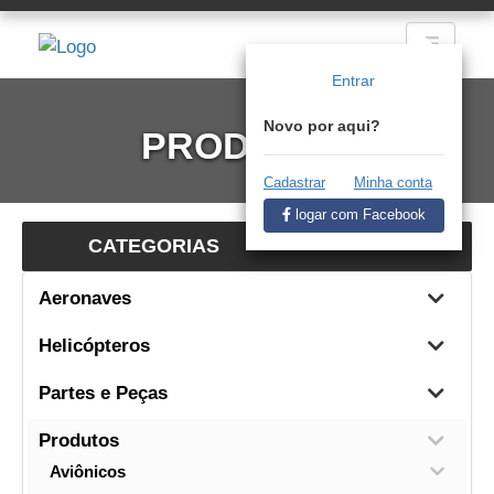
Entrar
Novo por aqui?
PRODUTOS
Cadastrar
Minha conta
logar com Facebook
CATEGORIAS
Aeronaves
Helicópteros
Partes e Peças
Produtos
Aviônicos