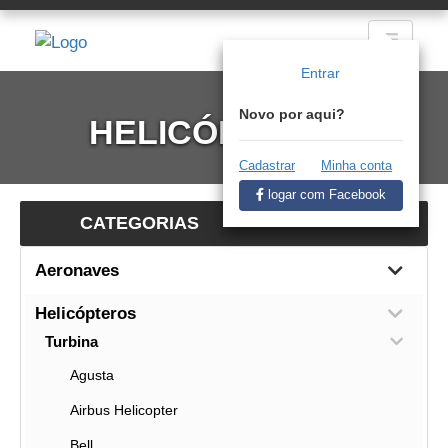
Entrar
Novo por aqui?
HELICÓPTEROS
Cadastrar
Minha conta
logar com Facebook
CATEGORIAS
Aeronaves
Helicópteros
Turbina
Agusta
Airbus Helicopter
Bell