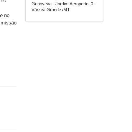
ios
Genoveva - Jardim Aeroporto, 0 -
Várzea Grande /MT
 e no
a missão