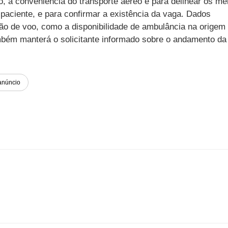
o, a conveniência do transporte aéreo e para delinear os me
 paciente, e para confirmar a existência da vaga. Dados
o de voo, como a disponibilidade de ambulância na origem
mbém manterá o solicitante informado sobre o andamento d
anúncio