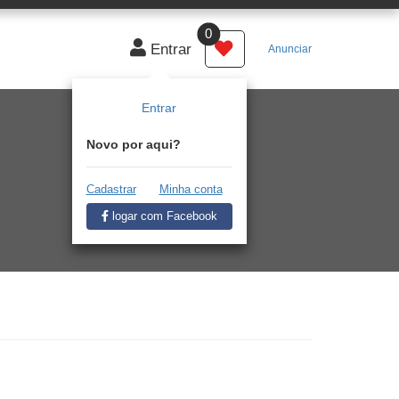
0
Entrar
Anunciar
Entrar
Novo por aqui?
Cadastrar
Minha conta
logar com Facebook