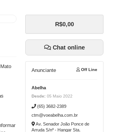
R$0,00
Chat online
 Mato
Off Line
Anunciante
Abelha
as
Desde:
05 Maio 2022
(65) 3682-2389
ctm@voeabelha.com.br
Av. Senador João Ponce de
nformar
Arruda S/nº - Hangar Sta.