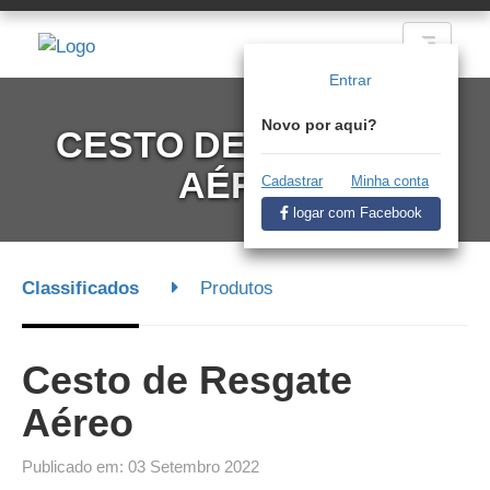
Entrar
Novo por aqui?
CESTO DE RESGATE
AÉREO
Cadastrar
Minha conta
logar com Facebook
Classificados
Produtos
Cesto de Resgate
Aéreo
Publicado em: 03 Setembro 2022