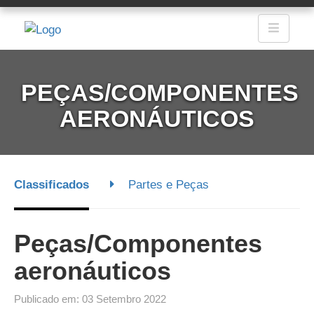
Entrar
Novo por aqui?
PEÇAS/COMPONENTES
AERONÁUTICOS
Cadastrar
Minha conta
logar com Facebook
Classificados
Partes e Peças
Peças/Componentes
aeronáuticos
Publicado em: 03 Setembro 2022